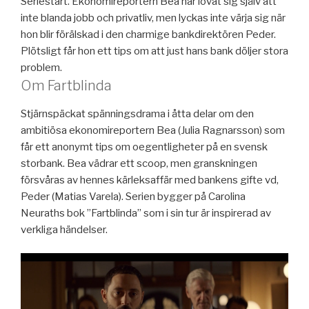
Seriestart. Ekonomireportern Bea har lovat sig själv att
inte blanda jobb och privatliv, men lyckas inte värja sig när
hon blir förälskad i den charmige bankdirektören Peder.
Plötsligt får hon ett tips om att just hans bank döljer stora
problem.
Om Fartblinda
Stjärnspäckat spänningsdrama i åtta delar om den
ambitiösa ekonomireportern Bea (Julia Ragnarsson) som
får ett anonymt tips om oegentligheter på en svensk
storbank. Bea vädrar ett scoop, men granskningen
försvåras av hennes kärleksaffär med bankens gifte vd,
Peder (Matias Varela). Serien bygger på Carolina
Neuraths bok ”Fartblinda” som i sin tur är inspirerad av
verkliga händelser.