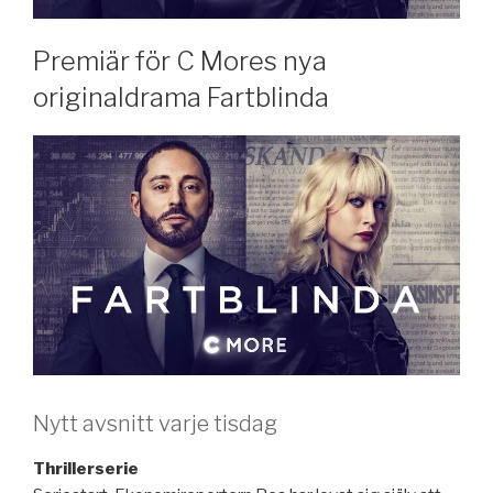
Premiär för C Mores nya
originaldrama Fartblinda
Nytt avsnitt varje tisdag
Thrillerserie