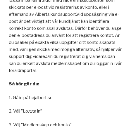
logga in på Mina Sidor med inloggningsuppgifter som
skickats per e-post vid registrering av konto, eller i
efterhand av Alberts kundsupport.Vid uppsägning via e-
post är det viktigt att vår kundtjänst kan identifiera
korrekt konto som skall avslutas. Därför behöver du ange
den e-postadress du använt för att registrera kontot. Är
du osäker på exakta vilka uppgifter ditt konto skapats
med, vänligen skicka med möjliga alternativ, så hjälper vår
support dig vidare.Om du registrerat dig via hemsidan
kan du enkelt avsluta medlemskapet om du loggar in i vår
föräldraportal.
Så här gör du:
1. Gå in på
hejalbert.se
2. Välj ”Logga in”
3. Välj ”Medlemskap och konto”