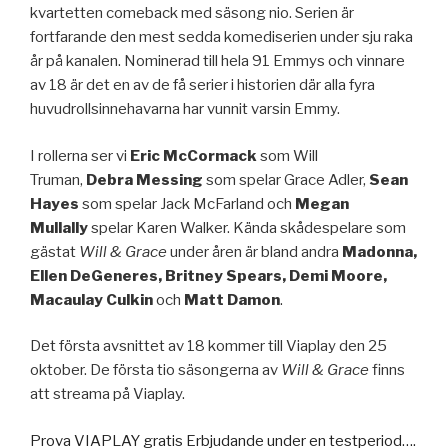
kvartetten comeback med säsong nio. Serien är
fortfarande den mest sedda komediserien under sju raka
år på kanalen. Nominerad till hela 91 Emmys och vinnare
av 18 är det en av de få serier i historien där alla fyra
huvudrollsinnehavarna har vunnit varsin Emmy.
I rollerna ser vi
Eric McCormack
som Will
Truman,
Debra Messing
som spelar Grace Adler,
Sean
Hayes
som spelar Jack McFarland och
Megan
Mullally
spelar Karen Walker. Kända skådespelare som
gästat
Will & Grace
under åren är bland andra
Madonna,
Ellen DeGeneres, Britney Spears, Demi Moore,
Macaulay Culkin
och
Matt Damon
.
Det första avsnittet av 18 kommer till Viaplay den 25
oktober. De första tio säsongerna av
Will & Grace
finns
att streama på Viaplay.
Prova VIAPLAY gratis Erbjudande under
en testperiod….